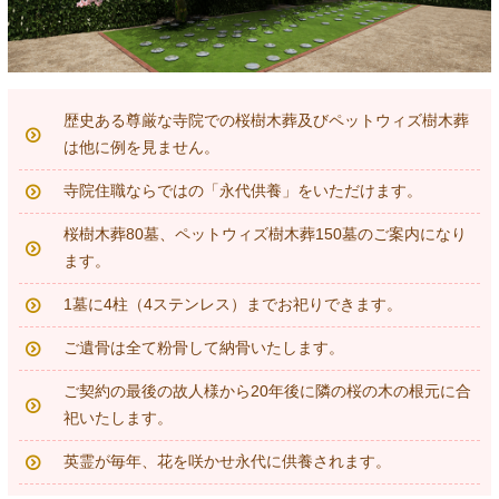
歴史ある尊厳な寺院での桜樹木葬及びペットウィズ樹木葬
は他に例を見ません。
寺院住職ならではの「永代供養」をいただけます。
桜樹木葬80墓、ペットウィズ樹木葬150墓のご案内になり
ます。
1墓に4柱（4ステンレス）までお祀りできます。
ご遺骨は全て粉骨して納骨いたします。
ご契約の最後の故人様から20年後に隣の桜の木の根元に合
祀いたします。
英霊が毎年、花を咲かせ永代に供養されます。