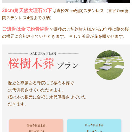
30cm角天然大理石の下
は直径20cm密閉ステンレス（直径7cm密
閉ステンレス4缶まで収納）
ご遺骨は全て粉骨納骨
で最後のご契約故人様から20年後に隣の桜
の根元に合祀させていただきます。 そして英霊が花を咲かせます。
歴史と尊厳ある寺院にて桜樹木葬で
永代供養させていただきます。
桜の木の根元に合祀し永代供養させていた
だきます。