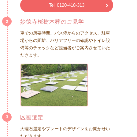
Tel: 0120-418-313
妙徳寺桜樹木葬のご見学
2
車での所要時間、バス停からのアクセス、駐車
場からの距離、バリアフリーの確認やトイレ設
備等のチェックなど担当者がご案内させていた
だきます。
区画選定
3
大理石選定やプレートのデザインをお聞かせい
ただきます。